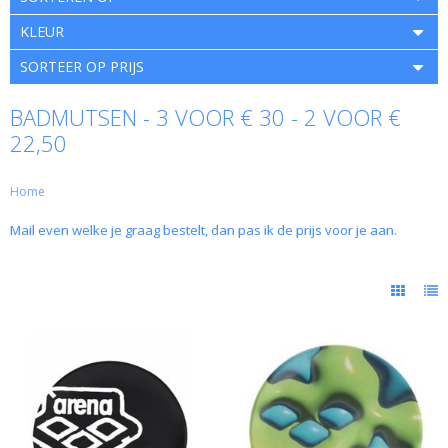
KLEUR
SORTEER OP PRIJS
BADMUTSEN - 3 VOOR € 30 - 2 VOOR €
22,50
Home
Mail even welke je graag bestelt, dan pas ik de prijs voor je aan.