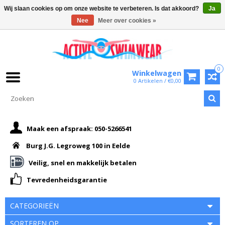
Wij slaan cookies op om onze website te verbeteren. Is dat akkoord?
Ja
Nee
Meer over cookies »
0
Winkelwagen
0 Artikelen / €0,00
Maak een afspraak: 050-5266541
Burg J.G. Legroweg 100 in Eelde
Veilig, snel en makkelijk betalen
Tevredenheidsgarantie
CATEGORIEËN
SORTEREN OP