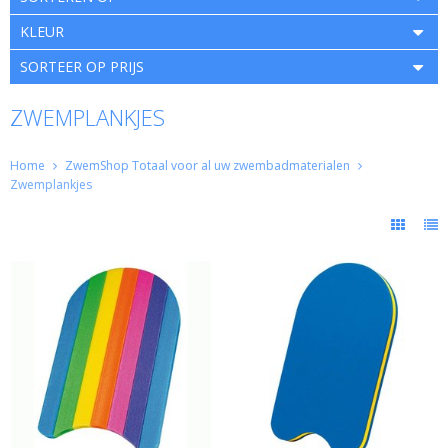
KLEUR
SORTEER OP PRIJS
ZWEMPLANKJES
Home
ZwemShop Totaal voor al uw zwembadmaterialen
Zwemplankjes