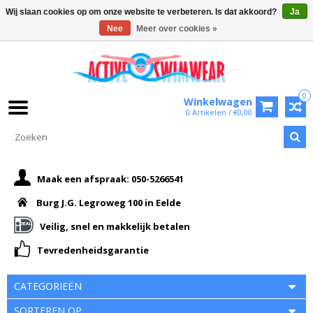
Wij slaan cookies op om onze website te verbeteren. Is dat akkoord?
Ja
Nee
Meer over cookies »
0
Winkelwagen
0 Artikelen / €0,00
Maak een afspraak: 050-5266541
Burg J.G. Legroweg 100 in Eelde
Veilig, snel en makkelijk betalen
Tevredenheidsgarantie
CATEGORIEËN
SORTEREN OP