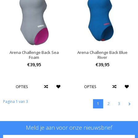
Arena Challenge Back Sea
Arena Challenge Back Blue
Foam
River
€39,95
€39,95
OPTIES
OPTIES
Pagina 1 van 3
1
2
3
Meld je aan voor onze nieuwsbrief