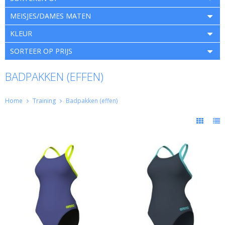
MEISJES/DAMES MATEN
KLEUR
SORTEER OP PRIJS
BADPAKKEN (EFFEN)
Home
Training
Badpakken (effen)