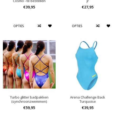
Cosmo - te bestellen
jr
€39,95
€27,95
OPTIES
OPTIES
Turbo glitter badpakken
Arena Challenge Back
(synchroonzwemmen)
Turquoise
€59,95
€39,95