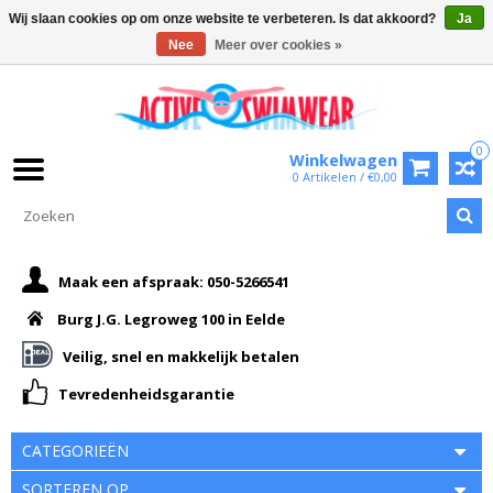
Wij slaan cookies op om onze website te verbeteren. Is dat akkoord?
Ja
Nee
Meer over cookies »
0
Winkelwagen
0 Artikelen / €0,00
Maak een afspraak: 050-5266541
Burg J.G. Legroweg 100 in Eelde
Veilig, snel en makkelijk betalen
Tevredenheidsgarantie
CATEGORIEËN
SORTEREN OP