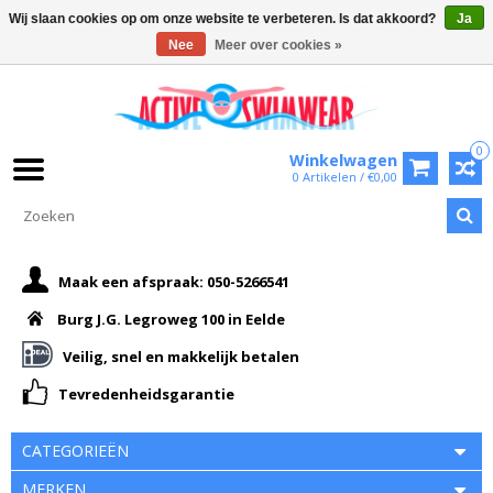
Wij slaan cookies op om onze website te verbeteren. Is dat akkoord?
Ja
Nee
Meer over cookies »
0
Winkelwagen
0 Artikelen / €0,00
Maak een afspraak: 050-5266541
Burg J.G. Legroweg 100 in Eelde
Veilig, snel en makkelijk betalen
Tevredenheidsgarantie
CATEGORIEËN
MERKEN