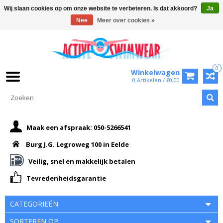
Wij slaan cookies op om onze website te verbeteren. Is dat akkoord?
Ja
Nee
Meer over cookies »
0
Winkelwagen
0 Artikelen / €0,00
Maak een afspraak: 050-5266541
Burg J.G. Legroweg 100 in Eelde
Veilig, snel en makkelijk betalen
Tevredenheidsgarantie
CATEGORIEËN
SORTEREN OP