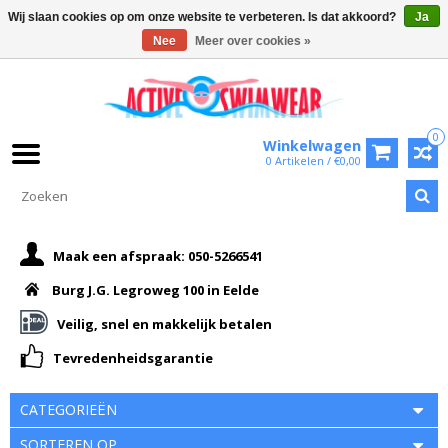
Wij slaan cookies op om onze website te verbeteren. Is dat akkoord?
Ja
Nee
Meer over cookies »
0
Winkelwagen
0 Artikelen / €0,00
Maak een afspraak: 050-5266541
Burg J.G. Legroweg 100 in Eelde
Veilig, snel en makkelijk betalen
Tevredenheidsgarantie
CATEGORIEËN
SORTEREN OP