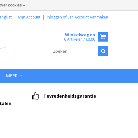
over cookies »
anglijst
Mijn Account
Inloggen
of
Een Account Aanmaken
Winkelwagen
0 Artikelen / €0,00
MEER
Tevredenheidsgarantie
etalen