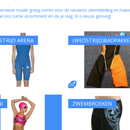
wimwear maakt graag ruimte voor de nieuwste zwemkleding en materia
el ons ruime assortiment en sla je slag. Er is keuze genoeg!
TRIJD ARENA
(WEDSTRIJD)BADPAKK
20
NI
ZWEMBROEKEN