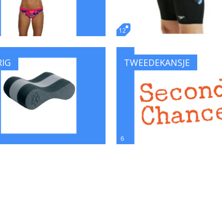
12
RIG
TWEEDEKANSJE
6