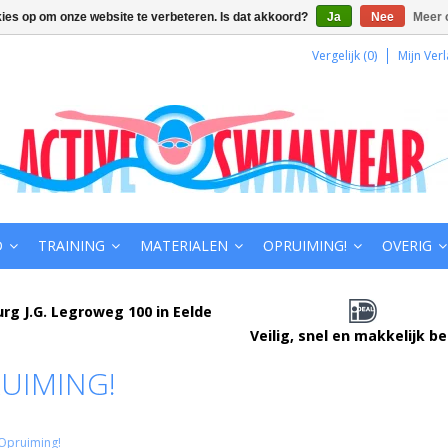
kies op om onze website te verbeteren. Is dat akkoord?
Ja
Nee
Meer 
Vergelijk (0)
Mijn Verl
D
TRAINING
MATERIALEN
OPRUIMING!
OVERIG
urg J.G. Legroweg 100 in Eelde
Veilig, snel en makkelijk b
UIMING!
Opruiming!