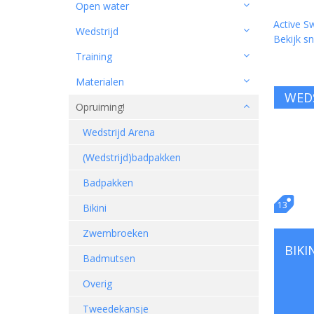
Open water
Active S
Wedstrijd
Bekijk sn
Training
Materialen
WEDS
Opruiming!
Wedstrijd Arena
(Wedstrijd)badpakken
Badpakken
13
Bikini
Zwembroeken
BIKI
Badmutsen
Overig
Tweedekansje