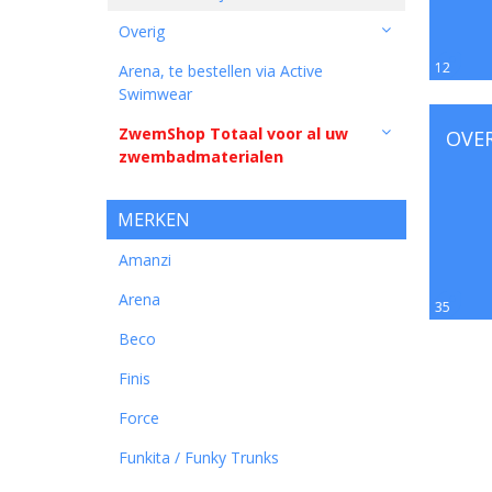
Overig
12
Arena, te bestellen via Active
Swimwear
ZwemShop Totaal voor al uw
OVE
zwembadmaterialen
MERKEN
Amanzi
Arena
35
Beco
Finis
Force
Funkita / Funky Trunks