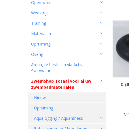
Open water
Wedstrijd
Training
Materialen
Opruiming!
Overig
Arena, te bestellen via Active
Swimwear
ZwemShop Totaal voor al uw
Drij
zwembadmaterialen
Nieuw
Opruiming
OP
Aquajogging / Aquafitness
Babyzwemmen / Moeder en