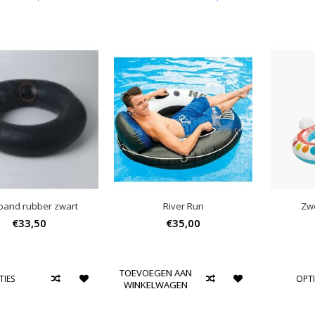
fband rubber zwart
River Run
Zw
€33,50
€35,00
TOEVOEGEN AAN
TIES
OPTI
WINKELWAGEN