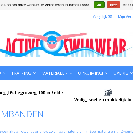
kies op om onze website te verbeteren. Is dat akkoord?
Ja
Nee
Meer 
Vergelijk (0)
Mijn Verl
D
TRAINING
MATERIALEN
OPRUIMING!
OVERIG
urg J.G. Legroweg 100 in Eelde
Veilig, snel en makkelijk b
EMBANDEN
ZwemShop Totaal voor al uw zwembadmaterialen
Spelmaterialen
Zwemb