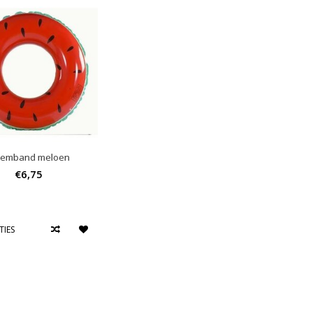
emband meloen
€6,75
TIES