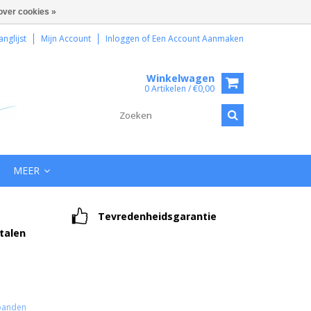
over cookies »
anglijst
Mijn Account
Inloggen
of
Een Account Aanmaken
Winkelwagen
0 Artikelen / €0,00
MEER
Tevredenheidsgarantie
etalen
anden