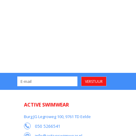
VERSTUUR
ACTIVE SWIMWEAR
Burg JG Legroweg 100, 9761 TD Eelde
050 5266541
info@activeswimwear.nl