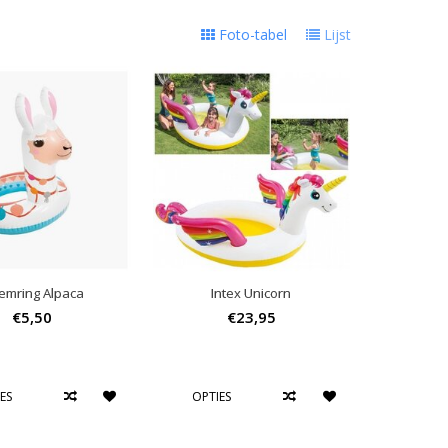
Foto-tabel
Lijst
emring Alpaca
Intex Unicorn
€5,50
€23,95
ES
OPTIES