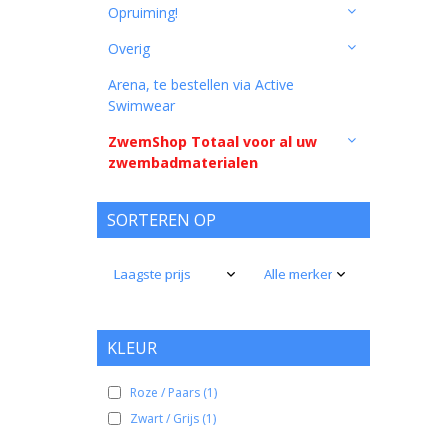
Opruiming!
Overig
Arena, te bestellen via Active
Swimwear
ZwemShop Totaal voor al uw
zwembadmaterialen
SORTEREN OP
KLEUR
Roze / Paars
(1)
Zwart / Grijs
(1)