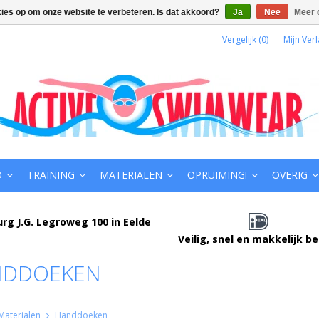
kies op om onze website te verbeteren. Is dat akkoord?
Ja
Nee
Meer 
Vergelijk (0)
Mijn Verl
D
TRAINING
MATERIALEN
OPRUIMING!
OVERIG
urg J.G. Legroweg 100 in Eelde
Veilig, snel en makkelijk b
NDDOEKEN
Materialen
Handdoeken