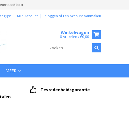
over cookies »
anglijst
Mijn Account
Inloggen
of
Een Account Aanmaken
Winkelwagen
0 Artikelen / €0,00
MEER
Tevredenheidsgarantie
etalen