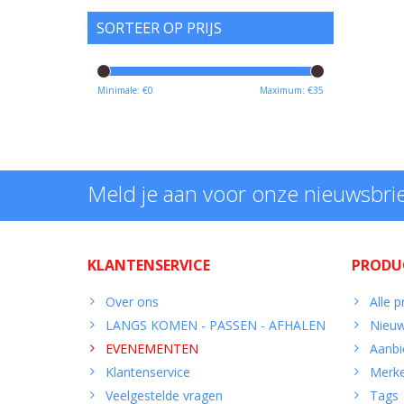
SORTEER OP PRIJS
Minimale: €
0
Maximum: €
35
Meld je aan voor onze nieuwsbri
KLANTENSERVICE
PRODU
Over ons
Alle 
LANGS KOMEN - PASSEN - AFHALEN
Nieuw
EVENEMENTEN
Aanbi
Klantenservice
Merk
Veelgestelde vragen
Tags