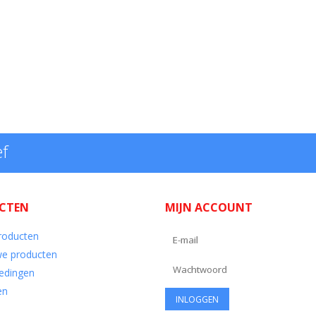
ef
CTEN
MIJN ACCOUNT
producten
e producten
edingen
en