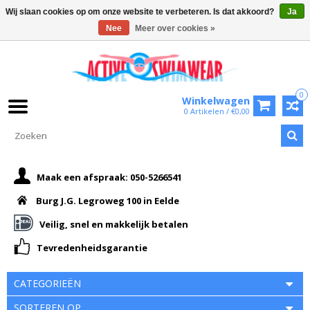
Wij slaan cookies op om onze website te verbeteren. Is dat akkoord?
Ja
Nee
Meer over cookies »
0
Winkelwagen
0 Artikelen / €0,00
Maak een afspraak: 050-5266541
Burg J.G. Legroweg 100 in Eelde
Veilig, snel en makkelijk betalen
Tevredenheidsgarantie
CATEGORIEËN
SORTEREN OP