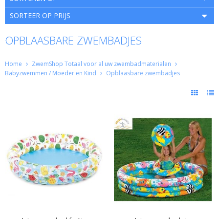
SORTEER OP PRIJS
OPBLAASBARE ZWEMBADJES
Home
ZwemShop Totaal voor al uw zwembadmaterialen
Babyzwemmen / Moeder en Kind
Opblaasbare zwembadjes