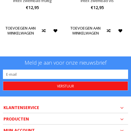
Intex zwembad fruitig
Intex zwembad vis
€12,95
€12,95
TOEVOEGEN AAN
TOEVOEGEN AAN
WINKELWAGEN
WINKELWAGEN
Meld je aan voor onze nieuwsbrief
VERSTUUR
KLANTENSERVICE
PRODUCTEN
MIJN ACCOUNT