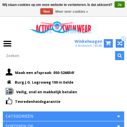
Wij slaan cookies op om onze website te verbeteren. Is dat akkoord?
Ja
Nee
Meer over cookies »
0
Winkelwagen
0 Artikelen / €0,00
Maak een afspraak: 050-5266541
Burg J.G. Legroweg 100 in Eelde
Veilig, snel en makkelijk betalen
Tevredenheidsgarantie
CATEGORIEËN
SORTEREN OP