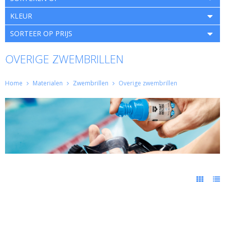
KLEUR
SORTEER OP PRIJS
OVERIGE ZWEMBRILLEN
Home
Materialen
Zwembrillen
Overige zwembrillen