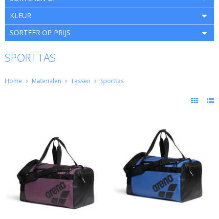
KLEUR
SORTEER OP PRIJS
SPORTTAS
Home
Materialen
Tassen
Sporttas