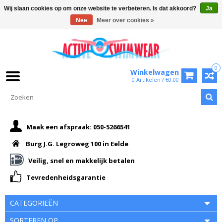
Wij slaan cookies op om onze website te verbeteren. Is dat akkoord?
Ja
Nee
Meer over cookies »
0
Winkelwagen
0 Artikelen / €0,00
Maak een afspraak: 050-5266541
Burg J.G. Legroweg 100 in Eelde
Veilig, snel en makkelijk betalen
Tevredenheidsgarantie
CATEGORIEËN
SORTEREN OP