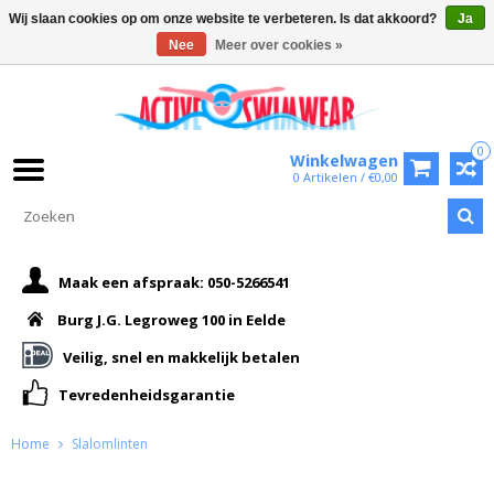
Wij slaan cookies op om onze website te verbeteren. Is dat akkoord?
Ja
Nee
Meer over cookies »
0
Winkelwagen
0 Artikelen / €0,00
Maak een afspraak: 050-5266541
Burg J.G. Legroweg 100 in Eelde
Veilig, snel en makkelijk betalen
Tevredenheidsgarantie
Home
Slalomlinten