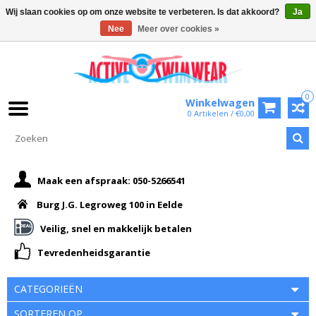
Wij slaan cookies op om onze website te verbeteren. Is dat akkoord?
Ja
Nee
Meer over cookies »
0
Winkelwagen
0 Artikelen / €0,00
Maak een afspraak: 050-5266541
Burg J.G. Legroweg 100 in Eelde
Veilig, snel en makkelijk betalen
Tevredenheidsgarantie
CATEGORIEËN
SORTEREN OP