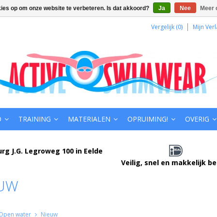
kies op om onze website te verbeteren. Is dat akkoord?
Ja
Nee
Meer 
Vergelijk (0)
Mijn Verl
D
TRAINING
MATERIALEN
OPRUIMING!
OVERIG
urg J.G. Legroweg 100 in Eelde
Veilig, snel en makkelijk b
UW
Open water
Nieuw