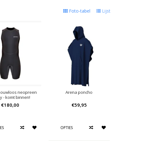
Foto-tabel
Lijst
ouwloos neopreen
Arena poncho
y - komt binnen!
€180,00
€59,95
ES
OPTIES