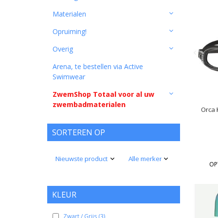
Materialen
Opruiming!
Overig
Arena, te bestellen via Active
Swimwear
ZwemShop Totaal voor al uw
zwembadmaterialen
Orca K
SORTEREN OP
OP
KLEUR
Zwart / Grijs
(3)