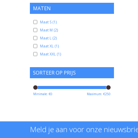
MATEN
Maat S
(1)
Maat M
(2)
Maat L
(2)
Maat XL
(1)
Maat XXL
(1)
SORTEER OP PRIJS
Minimale: €
0
Maximum: €
250
Meld je aan voor onze nieuwsbri