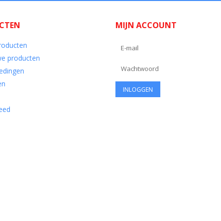
CTEN
MIJN ACCOUNT
producten
e producten
edingen
en
eed