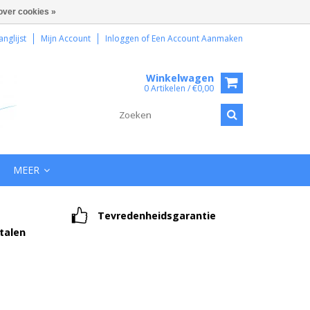
over cookies »
anglijst
Mijn Account
Inloggen
of
Een Account Aanmaken
Winkelwagen
0 Artikelen / €0,00
MEER
Tevredenheidsgarantie
etalen