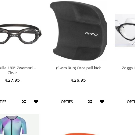
illa 180° Zwembril -
(Swim Run) Orca pull kick
Zoggs 
Clear
€27,95
€26,95
TIES
OPTIES
OPTI