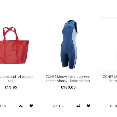
ote strand- of wetsuit
ZONE3 Mouwloos neopreen
ZONE3 M
tas
dames shorty - komt binnen!
short
€19,95
€180,00
TIES
OPTIES
OPTI