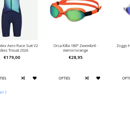
hlex Aero Race Suit V2
Orca Killa 180° Zwembril -
Zoggs H
dies Trisuit 2026
mirror/orange
€179,00
€28,95
TIES
OPTIES
OPTI
an 2