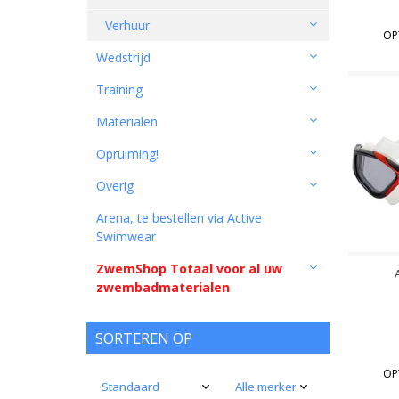
Verhuur
OP
Wedstrijd
Training
Materialen
Opruiming!
Overig
Arena, te bestellen via Active
Swimwear
ZwemShop Totaal voor al uw
zwembadmaterialen
SORTEREN OP
OP