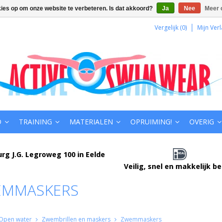
kies op om onze website te verbeteren. Is dat akkoord?
Ja
Nee
Meer 
Vergelijk (0)
Mijn Verl
D
TRAINING
MATERIALEN
OPRUIMING!
OVERIG
urg J.G. Legroweg 100 in Eelde
Veilig, snel en makkelijk b
EMMASKERS
Open water
Zwembrillen en maskers
Zwemmaskers