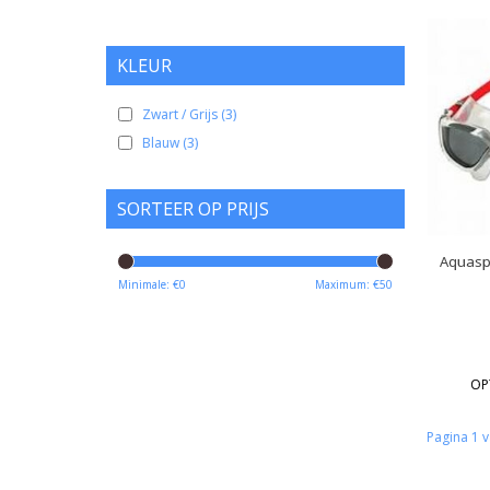
KLEUR
Zwart / Grijs
(3)
Blauw
(3)
SORTEER OP PRIJS
Aquasph
Minimale: €
0
Maximum: €
50
OP
Pagina 1 v