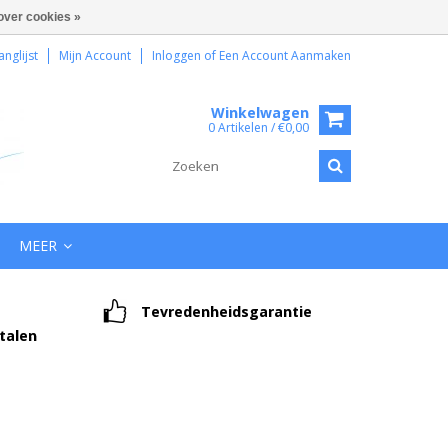
over cookies »
anglijst
Mijn Account
Inloggen
of
Een Account Aanmaken
Winkelwagen
0 Artikelen / €0,00
MEER
Tevredenheidsgarantie
etalen