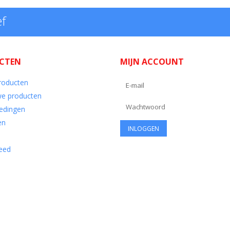
ef
CTEN
MIJN ACCOUNT
producten
e producten
edingen
en
eed