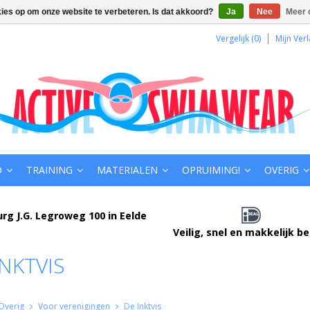
kies op om onze website te verbeteren. Is dat akkoord?
Ja
Nee
Meer 
Vergelijk (0)
Mijn Verl
D
TRAINING
MATERIALEN
OPRUIMING!
OVERIG
urg J.G. Legroweg 100 in Eelde
Veilig, snel en makkelijk b
INKTVIS
Overig
Voor verenigingen
De Inktvis