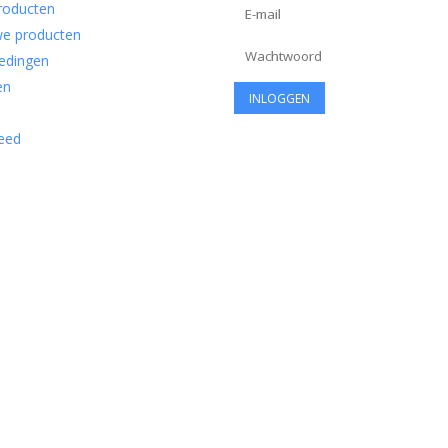
producten
e producten
edingen
en
eed