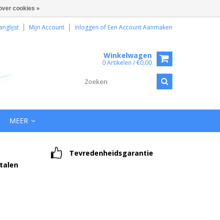
over cookies »
anglijst
Mijn Account
Inloggen
of
Een Account Aanmaken
Winkelwagen
0 Artikelen / €0,00
MEER
Tevredenheidsgarantie
etalen