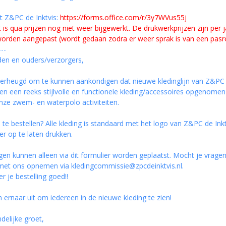
st Z&PC de Inktvis:
https://forms.office.com/r/
3y7WVus55j
t is qua prijzen nog niet weer bijgewerkt. De drukwerkprijzen zijn per
orden aangepast (wordt gedaan zodra er weer sprak is van een pasron
---
den en ouders/verzorgers,
verheugd om te kunnen aankondigen dat nieuwe kledinglijn van Z&PC de 
 een reeks stijlvolle en functionele kleding/accessoires opgenomen om
onze zwem- en waterpolo activiteiten.
 te bestellen? Alle kleding is standaard met het logo van Z&PC de Ink
er op te laten drukken.
ngen kunnen alleen via dit formulier worden geplaatst. Mocht je vrag
 met ons opnemen via
kledingcommissie@zpcdeinktvis.nl
.
r je bestelling goed!!
 ernaar uit om iedereen in de nieuwe kleding te zien!
delijke groet,