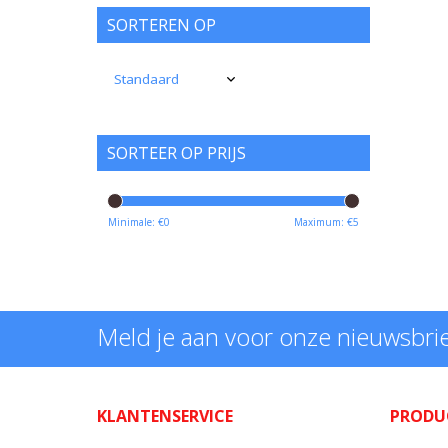
SORTEREN OP
SORTEER OP PRIJS
Minimale: €
0
Maximum: €
5
Meld je aan voor onze nieuwsbri
KLANTENSERVICE
PRODU