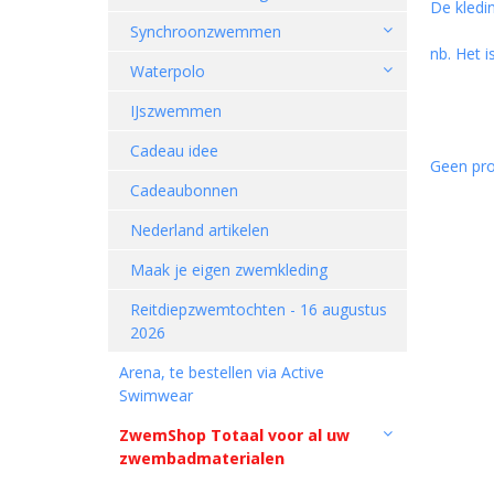
De kledi
Synchroonzwemmen
nb. Het i
Waterpolo
IJszwemmen
Cadeau idee
Geen pro
Cadeaubonnen
Nederland artikelen
Maak je eigen zwemkleding
Reitdiepzwemtochten - 16 augustus
2026
Arena, te bestellen via Active
Swimwear
ZwemShop Totaal voor al uw
zwembadmaterialen