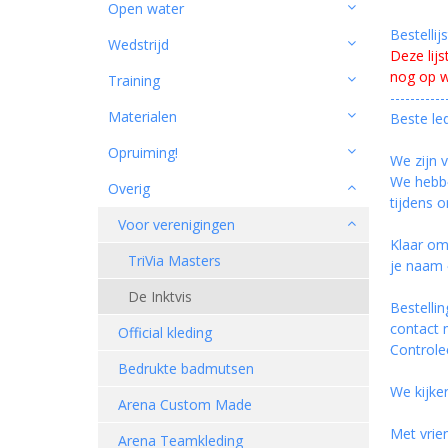
Open water
Bestellij
Wedstrijd
Deze lijs
nog op w
Training
-----------
Materialen
Beste le
Opruiming!
We zijn 
We hebben
Overig
tijdens 
Voor verenigingen
Klaar om
TriVia Masters
je naam 
De Inktvis
Bestelli
contact
Official kleding
Controlee
Bedrukte badmutsen
We kijken
Arena Custom Made
Met vrien
Arena Teamkleding