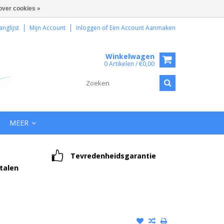
over cookies »
anglijst
Mijn Account
Inloggen
of
Een Account Aanmaken
Winkelwagen
0 Artikelen / €0,00
MEER
Tevredenheidsgarantie
etalen