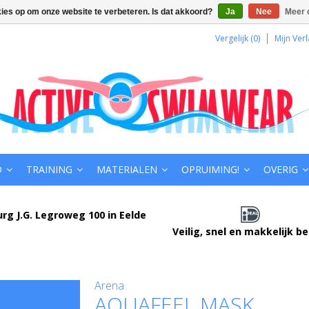
kies op om onze website te verbeteren. Is dat akkoord?
Ja
Nee
Meer 
Vergelijk (0)
Mijn Verl
D
TRAINING
MATERIALEN
OPRUIMING!
OVERIG
urg J.G. Legroweg 100 in Eelde
Veilig, snel en makkelijk b
Arena
AQUAFEEL MASK