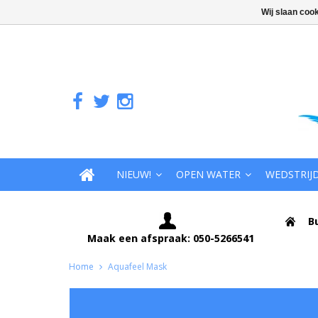
Wij slaan coo
NIEUW!
OPEN WATER
WEDSTRIJ
B
Maak een afspraak: 050-5266541
Home
Aquafeel Mask