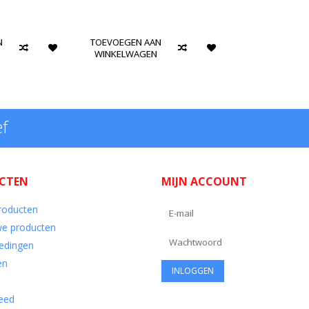
N
TOEVOEGEN AAN
WINKELWAGEN
ef
CTEN
MIJN ACCOUNT
producten
e producten
edingen
en
eed