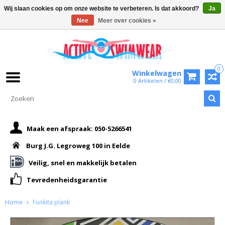
Wij slaan cookies op om onze website te verbeteren. Is dat akkoord?
Ja
Nee
Meer over cookies »
0
Winkelwagen
0 Artikelen / €0,00
Maak een afspraak: 050-5266541
Burg J.G. Legroweg 100 in Eelde
Veilig, snel en makkelijk betalen
Tevredenheidsgarantie
Home
Funkita plank