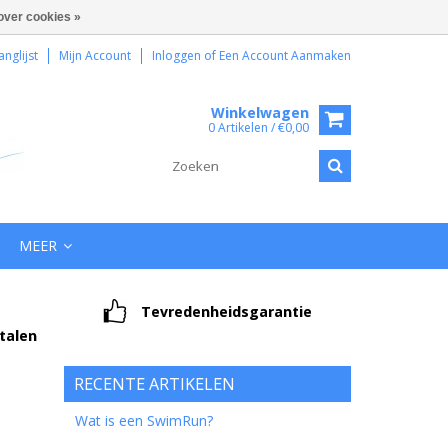
over cookies »
anglijst
Mijn Account
Inloggen
of
Een Account Aanmaken
Winkelwagen
0 Artikelen / €0,00
MEER
Tevredenheidsgarantie
etalen
RECENTE ARTIKELEN
Wat is een SwimRun?