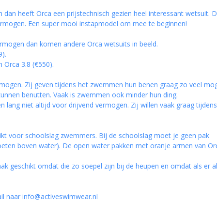
dan heeft Orca een prijstechnisch gezien heel interessant wetsuit. 
fvermogen. Een super mooi instapmodel om mee te beginnen!
jfvermogen dan komen andere Orca wetsuits in beeld.
).
n Orca 3.8 (€550).
ermogen. Zij geven tijdens het zwemmen hun benen graag zo veel mog
op kunnen benutten. Vaak is zwemmen ook minder hun ding.
 lang niet altijd voor drijvend vermogen. Zij willen vaak graag tijdens
ikt voor schoolslag zwemmers. Bij de schoolslag moet je geen pak
oeten boven water). De open water pakken met oranje armen van Or
k geschikt omdat die zo soepel zijn bij de heupen en omdat als er a
il naar
info@activeswimwear.nl