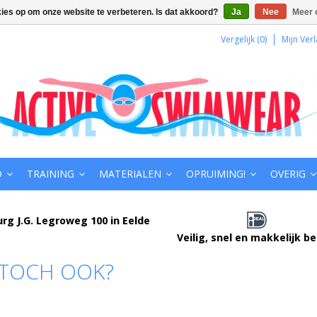
kies op om onze website te verbeteren. Is dat akkoord?
Ja
Nee
Meer 
Vergelijk (0)
Mijn Verl
D
TRAINING
MATERIALEN
OPRUIMING!
OVERIG
urg J.G. Legroweg 100 in Eelde
Veilig, snel en makkelijk b
 TOCH OOK?