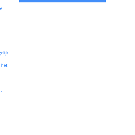
De
elijk
 het
ca
l