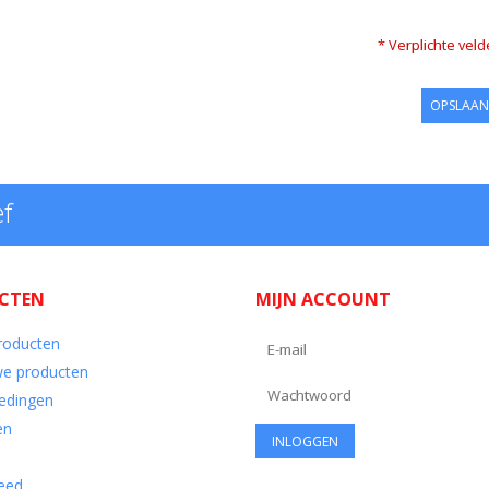
* Verplichte vel
OPSLAAN
ef
CTEN
MIJN ACCOUNT
producten
e producten
edingen
en
eed