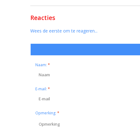
Reacties
Wees de eerste om te reageren...
Laat een reactie achter
Naam:
*
E-mail:
*
Opmerking:
*