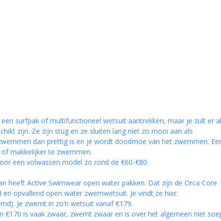
een surfpak of multifunctioneel wetsuit aantrekken, maar je zult er a
kt zijn. Ze zijn stug en ze sluiten lang niet zo mooi aan als
 zwemmen dan prettig is en je wordt doodmoe van het zwemmen. Ee
ler of makkelijker te zwemmen.
t voor een volwassen model zo rond de €60-€80.
dan heeft Active Swimwear open water pakken. Dat zijn de Orca Core
d en opvallend open water zwemwetsuit. Je vindt ze
hier.
ijmd). Je zwemt in zo’n wetsuit vanaf €179.
n €170 is vaak zwaar, zwemt zwaar en is over het algemeen niet soep