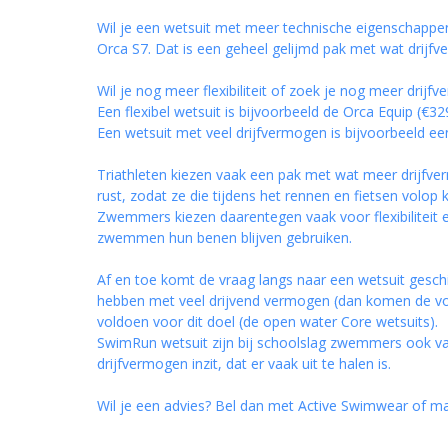
Wil je een wetsuit met meer technische eigenschappen 
Orca S7
. Dat is een geheel gelijmd pak met wat drij
Wil je nog meer flexibiliteit of zoek je nog meer dri
Een flexibel wetsuit is bijvoorbeeld de
Orca Equip
(€329
Een wetsuit met veel drijfvermogen is bijvoorbeeld ee
Triathleten kiezen vaak een pak met wat meer drijfv
rust, zodat ze die tijdens het rennen en fietsen vol
Zwemmers kiezen daarentegen vaak voor flexibiliteit en
zwemmen hun benen blijven gebruiken.
Af en toe komt de vraag langs naar een wetsuit gesch
hebben met veel drijvend vermogen (dan komen de v
voldoen voor dit doel (de open water
Core wetsuits
).
SwimRun wetsuit
zijn bij schoolslag zwemmers ook vaa
drijfvermogen inzit, dat er vaak uit te halen is.
Wil je een advies? Bel dan met Active Swimwear of ma