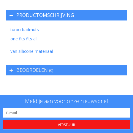
PRODUCTOMSCHRIJVING
turbo badmuts
one fits fits all
van sillicone materiaal
BEOORDELEN
(0)
Meld je aan voor onze nieuwsbrief
VERSTUUR