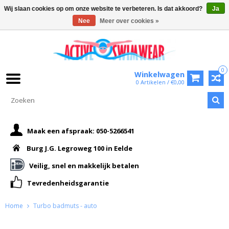
Wij slaan cookies op om onze website te verbeteren. Is dat akkoord?
Ja
Nee
Meer over cookies »
0
Winkelwagen
0 Artikelen / €0,00
Maak een afspraak: 050-5266541
Burg J.G. Legroweg 100 in Eelde
Veilig, snel en makkelijk betalen
Tevredenheidsgarantie
Home
Turbo badmuts - auto