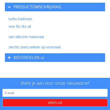
PRODUCTOMSCHRIJVING
turbo badmuts
one fits fits all
van sillicone materiaal
slechts (een) enkele op voorraad
BEOORDELEN
(0)
Meld je aan voor onze nieuwsbrief
VERSTUUR