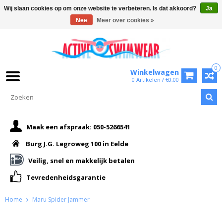
Wij slaan cookies op om onze website te verbeteren. Is dat akkoord?
Ja
Nee
Meer over cookies »
0
Winkelwagen
0 Artikelen / €0,00
Maak een afspraak: 050-5266541
Burg J.G. Legroweg 100 in Eelde
Veilig, snel en makkelijk betalen
Tevredenheidsgarantie
Home
Maru Spider Jammer