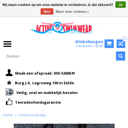
Wij slaan cookies op om onze website te verbeteren. Is dat akkoord?
Ja
Nee
Meer over cookies »
0
Winkelwagen
0 Artikelen / €0,00
Maak een afspraak: 050-5266541
Burg J.G. Legroweg 100 in Eelde
Veilig, snel en makkelijk betalen
Tevredenheidsgarantie
Home
Funkita badpakje