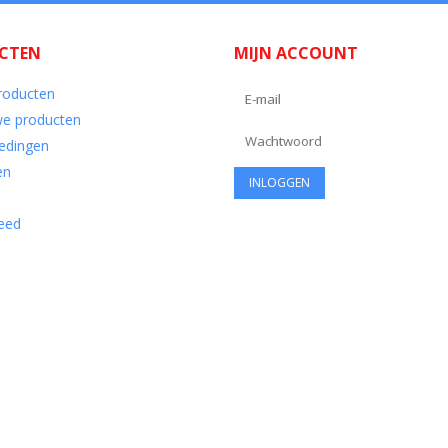
CTEN
MIJN ACCOUNT
producten
e producten
edingen
en
eed