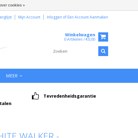
over cookies »
anglijst
Mijn Account
Inloggen
of
Een Account Aanmaken
Winkelwagen
0 Artikelen / €0,00
MEER
Tevredenheidsgarantie
etalen
ITE WALKER -