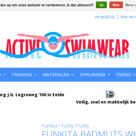
kies op om onze website te verbeteren. Is dat akkoord?
Ja
Nee
Meer 
Vergelijk (0)
Mijn Verl
D
TRAINING
MATERIALEN
OPRUIMING!
OVERIG
urg J.G. Legroweg 100 in Eelde
Veilig, snel en makkelijk b
Funkita / Funky Trunks
FUNKITA BADMUTS WH