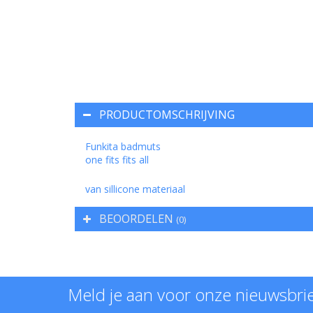
PRODUCTOMSCHRIJVING
Funkita badmuts
one fits fits all
van sillicone materiaal
BEOORDELEN
(0)
Meld je aan voor onze nieuwsbri