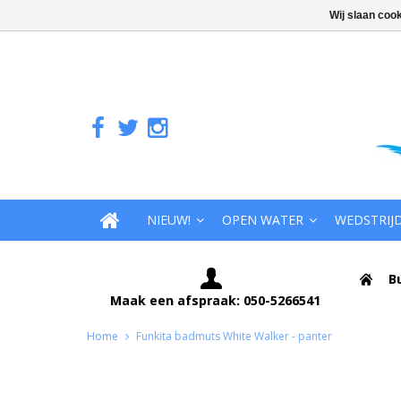
Wij slaan coo
NIEUW!
OPEN WATER
WEDSTRIJ
B
Maak een afspraak: 050-5266541
Home
Funkita badmuts White Walker - panter