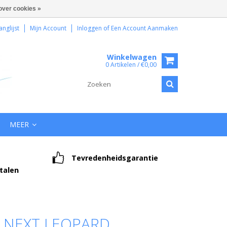
over cookies »
anglijst
Mijn Account
Inloggen
of
Een Account Aanmaken
Winkelwagen
0 Artikelen / €0,00
MEER
Tevredenheidsgarantie
etalen
 NEXT LEOPARD