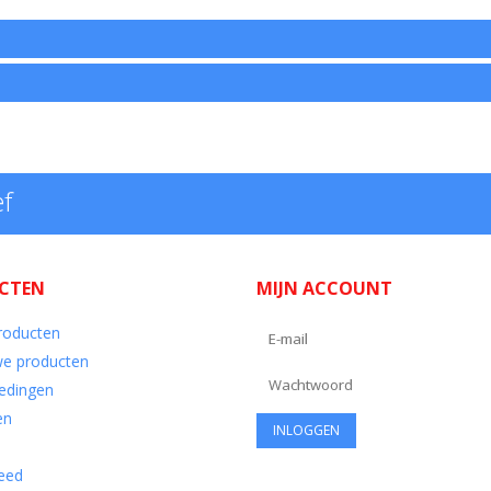
ef
CTEN
MIJN ACCOUNT
producten
e producten
edingen
en
eed