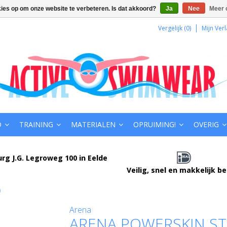
kies op om onze website te verbeteren. Is dat akkoord?
Ja
Nee
Meer 
Vergelijk (0)
Mijn Verl
D
TRAINING
MATERIALEN
OPRUIMING!
OVERIG
urg J.G. Legroweg 100 in Eelde
Veilig, snel en makkelijk b
)
Arena
ARENA POWERSKIN ST