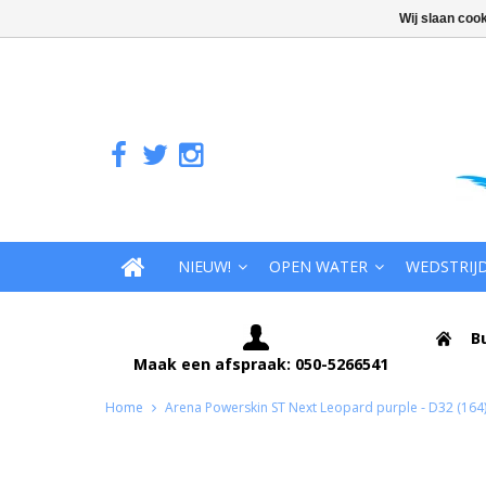
Wij slaan coo
NIEUW!
OPEN WATER
WEDSTRIJ
B
Maak een afspraak: 050-5266541
Home
Arena Powerskin ST Next Leopard purple - D32 (164