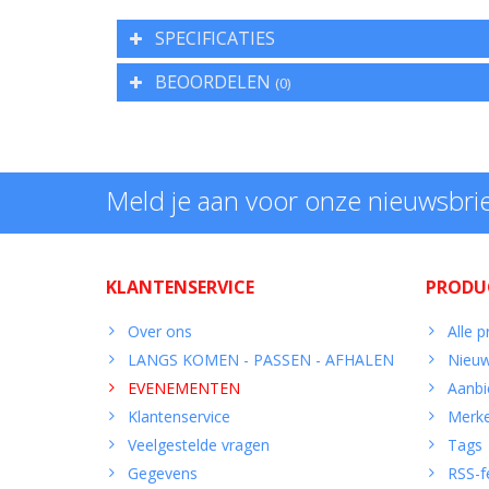
SPECIFICATIES
BEOORDELEN
(0)
Meld je aan voor onze nieuwsbri
KLANTENSERVICE
PRODU
Over ons
Alle 
LANGS KOMEN - PASSEN - AFHALEN
Nieuw
EVENEMENTEN
Aanbi
Klantenservice
Merk
Veelgestelde vragen
Tags
Gegevens
RSS-f