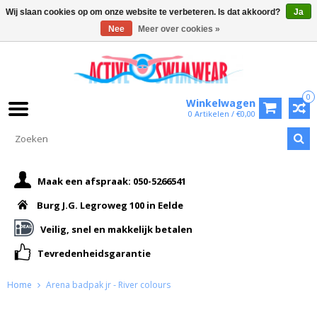
Wij slaan cookies op om onze website te verbeteren. Is dat akkoord?
Ja
Nee
Meer over cookies »
0
Winkelwagen
0 Artikelen / €0,00
Maak een afspraak: 050-5266541
Burg J.G. Legroweg 100 in Eelde
Veilig, snel en makkelijk betalen
Tevredenheidsgarantie
Home
Arena badpak jr - River colours