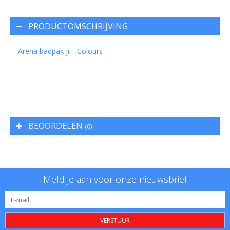
PRODUCTOMSCHRIJVING
Arena badpak jr - Colours
BEOORDELEN
(0)
Meld je aan voor onze nieuwsbrief
VERSTUUR