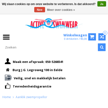
Wij slaan cookies op om onze website te verbeteren. Is dat akkoord?
Ja
Nee
Meer over cookies »
0
Winkelwagen
0 Artikelen / €0,00
Maak een afspraak: 050-5266541
Burg J.G. Legroweg 100 in Eelde
Veilig, snel en makkelijk betalen
Tevredenheidsgarantie
Home
Aanklik zwempropellor