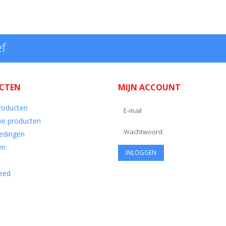
ef
CTEN
MIJN ACCOUNT
producten
e producten
edingen
en
eed