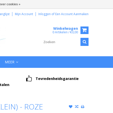
over cookies »
anglijst
Mijn Account
Inloggen
of
Een Account Aanmaken
Winkelwagen
0 Artikelen / €0,00
MEER
Tevredenheidsgarantie
etalen
LEIN) - ROZE