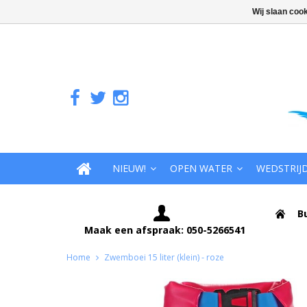
Wij slaan coo
NIEUW!
OPEN WATER
WEDSTRIJ
B
Maak een afspraak: 050-5266541
Home
Zwemboei 15 liter (klein) - roze