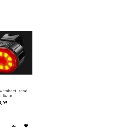
wemboei - rood -
adbaar
5,95