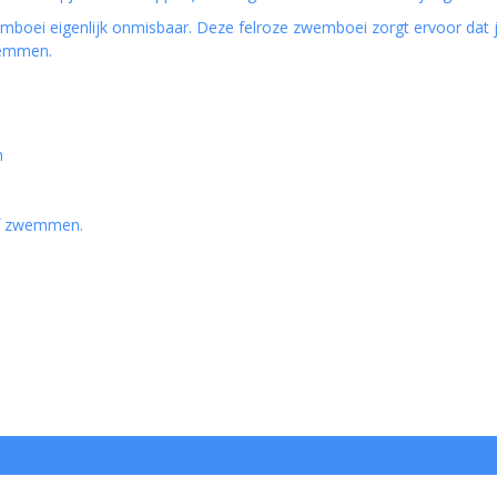
ei eigenlijk onmisbaar. Deze felroze zwemboei zorgt ervoor dat j
 zwemmen.
n
ief zwemmen.