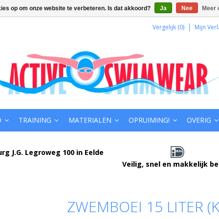
kies op om onze website te verbeteren. Is dat akkoord?
Ja
Nee
Meer 
Vergelijk (0)
Mijn Verl
D
TRAINING
MATERIALEN
OPRUIMING!
OVERIG
urg J.G. Legroweg 100 in Eelde
Veilig, snel en makkelijk b
ZWEMBOEI 15 LITER (K