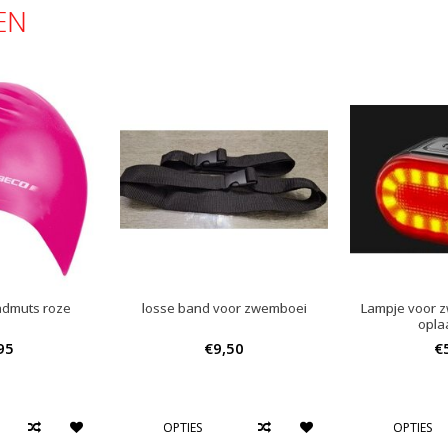
EN
admuts roze
losse band voor zwemboei
Lampje voor z
opla
95
€9,50
€
OPTIES
OPTIES