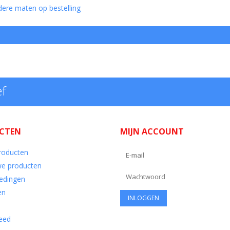
ere maten op bestelling
ef
CTEN
MIJN ACCOUNT
producten
e producten
edingen
en
eed