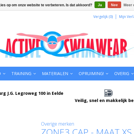
kies op om onze website te verbeteren. Is dat akkoord?
Ja
Nee
Meer 
Vergelijk (0)
Mijn Verl
D
TRAINING
MATERIALEN
OPRUIMING!
OVERIG
urg J.G. Legroweg 100 in Eelde
Veilig, snel en makkelijk b
Overige merken
ZONE3 CAP - MAAT XS