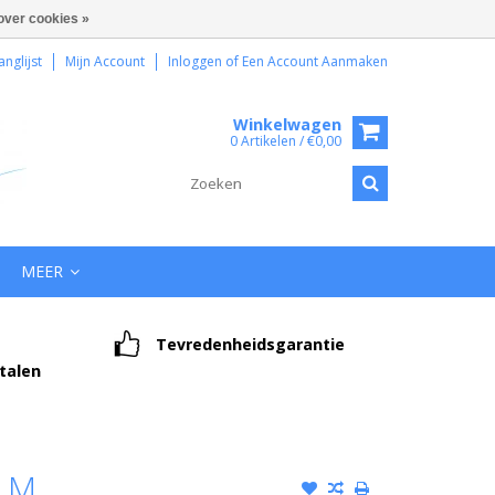
over cookies »
anglijst
Mijn Account
Inloggen
of
Een Account Aanmaken
Winkelwagen
0 Artikelen / €0,00
MEER
Tevredenheidsgarantie
etalen
, M