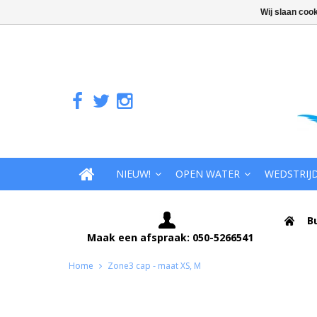
Wij slaan coo
NIEUW!
OPEN WATER
WEDSTRIJ
B
Maak een afspraak: 050-5266541
Home
Zone3 cap - maat XS, M