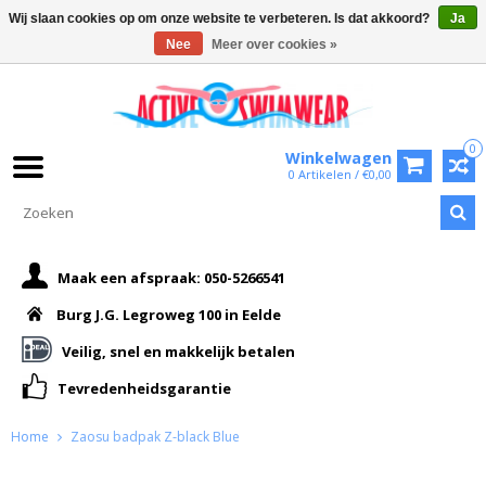
Wij slaan cookies op om onze website te verbeteren. Is dat akkoord?
Ja
Nee
Meer over cookies »
0
Winkelwagen
0 Artikelen / €0,00
Maak een afspraak: 050-5266541
Burg J.G. Legroweg 100 in Eelde
Veilig, snel en makkelijk betalen
Tevredenheidsgarantie
Home
Zaosu badpak Z-black Blue