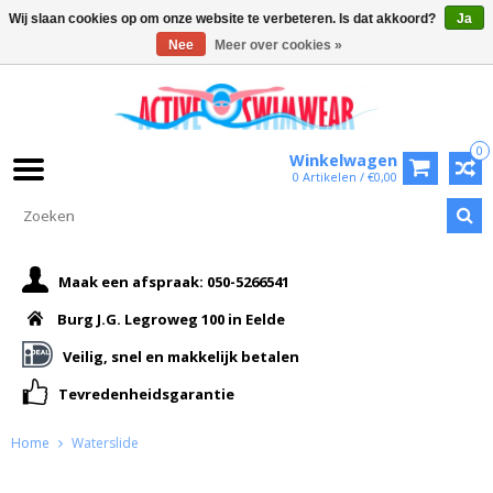
Wij slaan cookies op om onze website te verbeteren. Is dat akkoord?
Ja
Nee
Meer over cookies »
0
Winkelwagen
0 Artikelen / €0,00
Maak een afspraak: 050-5266541
Burg J.G. Legroweg 100 in Eelde
Veilig, snel en makkelijk betalen
Tevredenheidsgarantie
Home
Waterslide