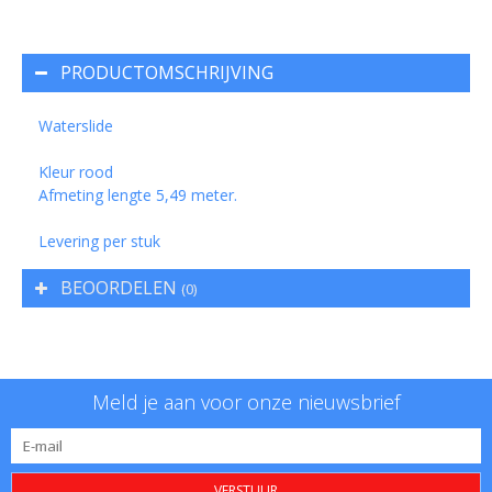
PRODUCTOMSCHRIJVING
Waterslide
Kleur rood
Afmeting lengte 5,49 meter.
Levering per stuk
BEOORDELEN
(0)
Meld je aan voor onze nieuwsbrief
VERSTUUR