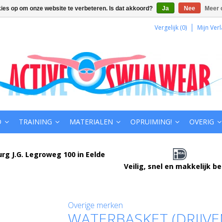
kies op om onze website te verbeteren. Is dat akkoord?
Ja
Nee
Meer 
Vergelijk (0)
Mijn Verl
D
TRAINING
MATERIALEN
OPRUIMING!
OVERIG
urg J.G. Legroweg 100 in Eelde
Veilig, snel en makkelijk b
Overige merken
WATERBASKET (DRIJV