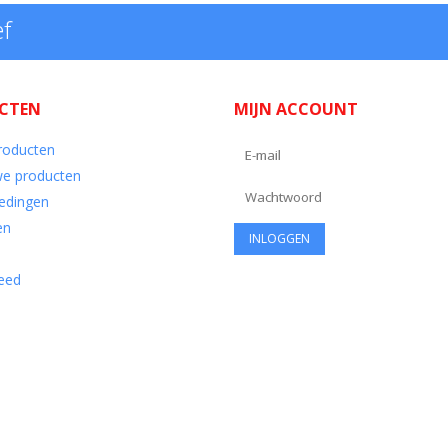
ef
CTEN
MIJN ACCOUNT
producten
e producten
edingen
en
eed