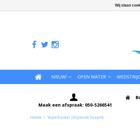
Wij slaan coo
NIEUW!
OPEN WATER
WEDSTRIJ
B
Maak een afspraak: 050-5266541
Home
Waterbasket (drijvende hoepel)