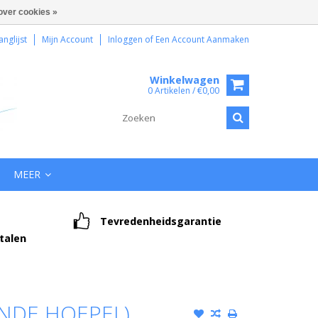
over cookies »
anglijst
Mijn Account
Inloggen
of
Een Account Aanmaken
Winkelwagen
0 Artikelen / €0,00
MEER
Tevredenheidsgarantie
etalen
ENDE HOEPEL)