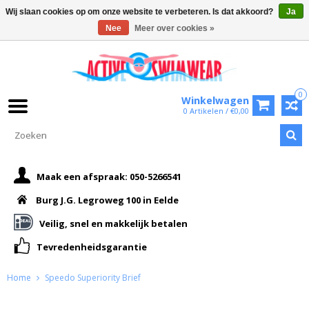
Wij slaan cookies op om onze website te verbeteren. Is dat akkoord?
Ja
Nee
Meer over cookies »
0
Winkelwagen
0 Artikelen / €0,00
Maak een afspraak: 050-5266541
Burg J.G. Legroweg 100 in Eelde
Veilig, snel en makkelijk betalen
Tevredenheidsgarantie
Home
Speedo Superiority Brief