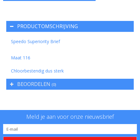
PRODUCTOMSCHRIJVING
Speedo Superiority Brief
Maat 116
Chloorbestendig dus sterk
BEOORDELEN
(0)
Meld je aan voor onze nieuwsbrief