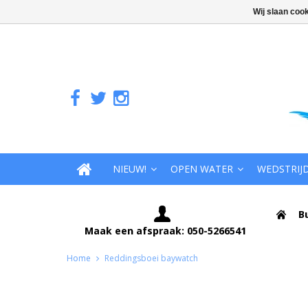
Wij slaan coo
NIEUW!
OPEN WATER
WEDSTRIJ
B
Maak een afspraak: 050-5266541
Home
Reddingsboei baywatch