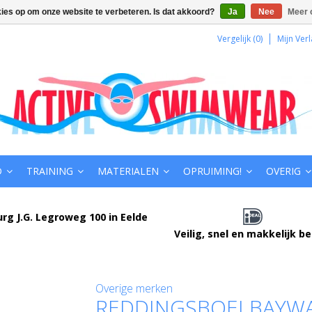
kies op om onze website te verbeteren. Is dat akkoord?
Ja
Nee
Meer 
Vergelijk (0)
Mijn Verl
D
TRAINING
MATERIALEN
OPRUIMING!
OVERIG
urg J.G. Legroweg 100 in Eelde
Veilig, snel en makkelijk b
Overige merken
REDDINGSBOEI BAYW