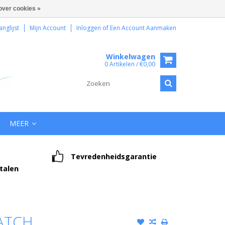
over cookies »
anglijst
Mijn Account
Inloggen
of
Een Account Aanmaken
Winkelwagen
0 Artikelen / €0,00
MEER
Tevredenheidsgarantie
etalen
ATCH