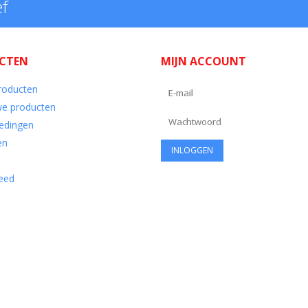
ef
CTEN
MIJN ACCOUNT
producten
e producten
edingen
en
eed