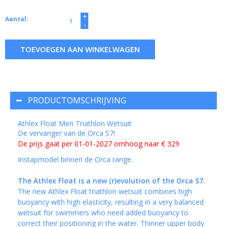
+
Aantal:
-
TOEVOEGEN AAN WINKELWAGEN
PRODUCTOMSCHRIJVING
Athlex Float Men Triathlon Wetsuit
De vervanger van de Orca S7!
De prijs gaat per 01-01-2027 omhoog naar € 329
Instapmodel binnen de Orca range.
The Athlex Float is a new (r)evolution of the Orca S7.
The new Athlex Float triathlon wetsuit combines high
buoyancy with high elasticity, resulting in a very balanced
wetsuit for swimmers who need added buoyancy to
correct their positioning in the water. Thinner upper body