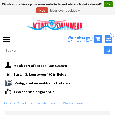
Wij slaan cookies op om onze website te verbeteren. Is dat akkoord?
Ja
Nee
Meer over cookies »
0
Winkelwagen
0 Artikelen / €0,00
Maak een afspraak: 050-5266541
Burg J.G. Legroweg 100 in Eelde
Veilig, snel en makkelijk betalen
Tevredenheidsgarantie
Home
Orca Athlex Float Men Triathlon Wetsuit (rood