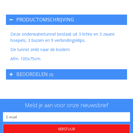
PRODUCTOMSCHRIJVING
Deze onderwatertunnel bestaat uit 3 lichte en 3 zware
hoepels, 3 buizen en 9 verbindingsklips.
De tunnel zinkt naar de bodem.
Afm. 100x75cm.
BEOORDELEN
(0)
Meld je aan voor onze nieuwsbrief
VERSTUUR