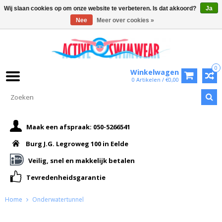
Wij slaan cookies op om onze website te verbeteren. Is dat akkoord?
Ja
Nee
Meer over cookies »
0
Winkelwagen
0 Artikelen / €0,00
Maak een afspraak: 050-5266541
Burg J.G. Legroweg 100 in Eelde
Veilig, snel en makkelijk betalen
Tevredenheidsgarantie
Home
Onderwatertunnel