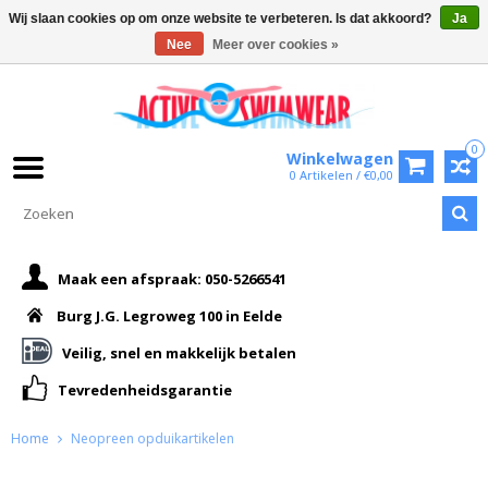
Wij slaan cookies op om onze website te verbeteren. Is dat akkoord?
Ja
Nee
Meer over cookies »
0
Winkelwagen
0 Artikelen / €0,00
Maak een afspraak: 050-5266541
Burg J.G. Legroweg 100 in Eelde
Veilig, snel en makkelijk betalen
Tevredenheidsgarantie
Home
Neopreen opduikartikelen