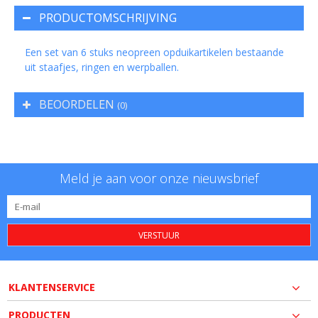
PRODUCTOMSCHRIJVING
Een set van 6 stuks neopreen opduikartikelen bestaande
uit staafjes, ringen en werpballen.
BEOORDELEN
(0)
Meld je aan voor onze nieuwsbrief
VERSTUUR
KLANTENSERVICE
PRODUCTEN