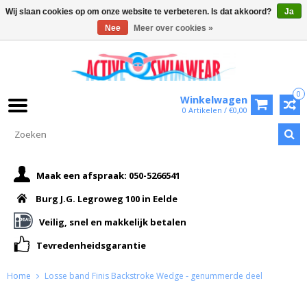
Wij slaan cookies op om onze website te verbeteren. Is dat akkoord?
Ja
Nee
Meer over cookies »
0
Winkelwagen
0 Artikelen / €0,00
Maak een afspraak: 050-5266541
Burg J.G. Legroweg 100 in Eelde
Veilig, snel en makkelijk betalen
Tevredenheidsgarantie
Home
Losse band Finis Backstroke Wedge - genummerde deel