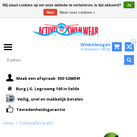
Wij slaan cookies op om onze website te verbeteren. Is dat akkoord?
Ja
Nee
Meer over cookies »
0
Winkelwagen
0 Artikelen / €0,00
Maak een afspraak: 050-5266541
Burg J.G. Legroweg 100 in Eelde
Veilig, snel en makkelijk betalen
Tevredenheidsgarantie
Home
Duikstaafjes Sealife