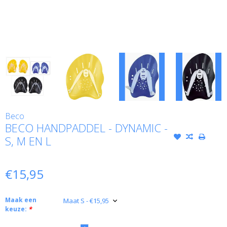
Beco
BECO HANDPADDEL - DYNAMIC -
S, M EN L
€15,95
Maak een
keuze:
*