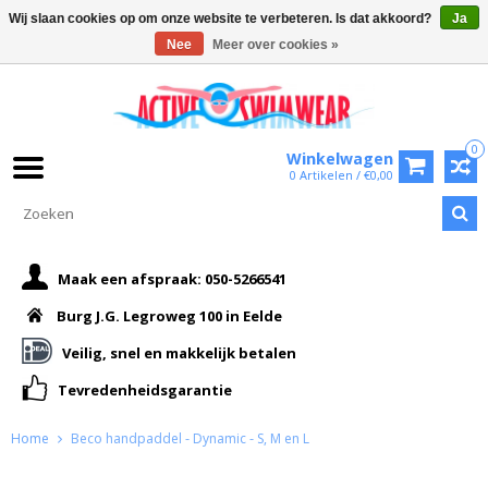
Wij slaan cookies op om onze website te verbeteren. Is dat akkoord?
Ja
Nee
Meer over cookies »
0
Winkelwagen
0 Artikelen / €0,00
Maak een afspraak: 050-5266541
Burg J.G. Legroweg 100 in Eelde
Veilig, snel en makkelijk betalen
Tevredenheidsgarantie
Home
Beco handpaddel - Dynamic - S, M en L