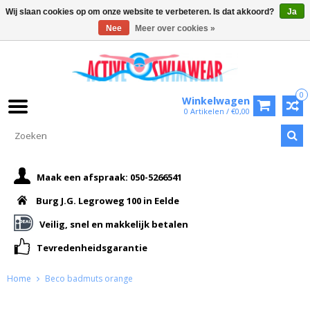
Wij slaan cookies op om onze website te verbeteren. Is dat akkoord?
Ja
Nee
Meer over cookies »
0
Winkelwagen
0 Artikelen / €0,00
Maak een afspraak: 050-5266541
Burg J.G. Legroweg 100 in Eelde
Veilig, snel en makkelijk betalen
Tevredenheidsgarantie
Home
Beco badmuts orange