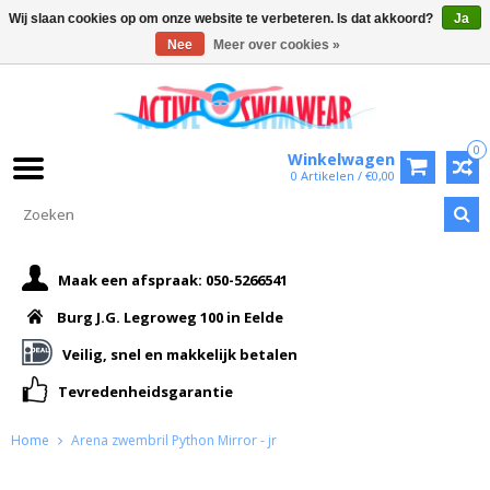
Wij slaan cookies op om onze website te verbeteren. Is dat akkoord?
Ja
Nee
Meer over cookies »
0
Winkelwagen
0 Artikelen / €0,00
Maak een afspraak: 050-5266541
Burg J.G. Legroweg 100 in Eelde
Veilig, snel en makkelijk betalen
Tevredenheidsgarantie
Home
Arena zwembril Python Mirror - jr