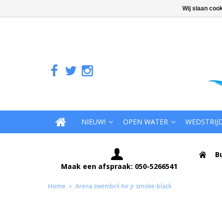
Wij slaan coo
NIEUW!
OPEN WATER
WEDSTRIJ
B
Maak een afspraak: 050-5266541
Home
Arena zwembril Air jr smoke-black