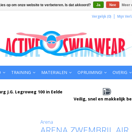
kies op om onze website te verbeteren. Is dat akkoord?
Ja
Nee
Meer 
Vergelijk (0)
Mijn Verl
D
TRAINING
MATERIALEN
OPRUIMING!
OVERIG
urg J.G. Legroweg 100 in Eelde
Veilig, snel en makkelijk b
Arena
ARENA ZWEMBRIL AIR 