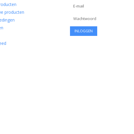
producten
e producten
edingen
en
eed