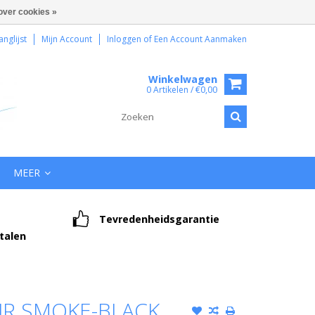
over cookies »
anglijst
Mijn Account
Inloggen
of
Een Account Aanmaken
Winkelwagen
0 Artikelen / €0,00
MEER
Tevredenheidsgarantie
etalen
JR SMOKE-BLACK