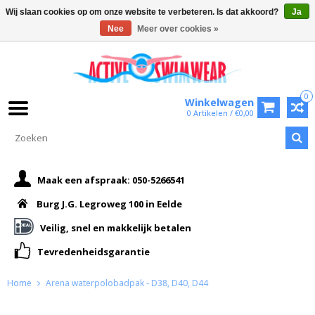
Wij slaan cookies op om onze website te verbeteren. Is dat akkoord?
Ja
Nee
Meer over cookies »
0
Winkelwagen
0 Artikelen / €0,00
Maak een afspraak: 050-5266541
Burg J.G. Legroweg 100 in Eelde
Veilig, snel en makkelijk betalen
Tevredenheidsgarantie
Home
Arena waterpolobadpak - D38, D40, D44