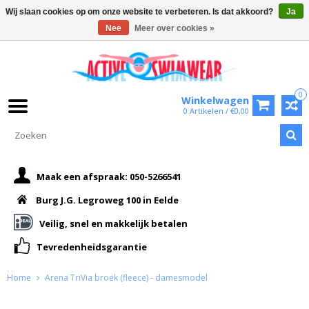
Wij slaan cookies op om onze website te verbeteren. Is dat akkoord?
Ja
Nee
Meer over cookies »
0
Winkelwagen
0 Artikelen / €0,00
Maak een afspraak: 050-5266541
Burg J.G. Legroweg 100 in Eelde
Veilig, snel en makkelijk betalen
Tevredenheidsgarantie
Home
Arena TriVia broek (fleece) - damesmodel