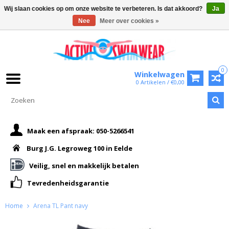
Wij slaan cookies op om onze website te verbeteren. Is dat akkoord?
Ja
Nee
Meer over cookies »
0
Winkelwagen
0 Artikelen / €0,00
Maak een afspraak: 050-5266541
Burg J.G. Legroweg 100 in Eelde
Veilig, snel en makkelijk betalen
Tevredenheidsgarantie
Home
Arena TL Pant navy