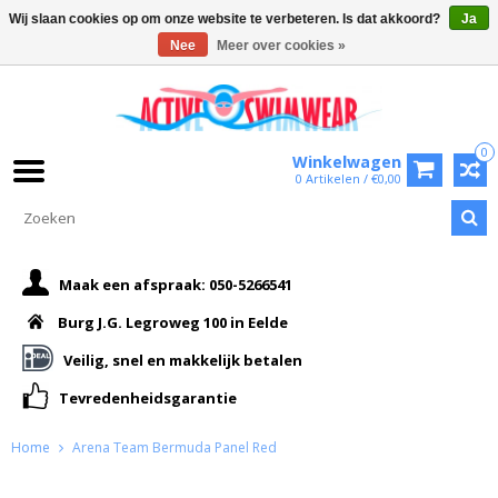
Wij slaan cookies op om onze website te verbeteren. Is dat akkoord?
Ja
Nee
Meer over cookies »
0
Winkelwagen
0 Artikelen / €0,00
Maak een afspraak: 050-5266541
Burg J.G. Legroweg 100 in Eelde
Veilig, snel en makkelijk betalen
Tevredenheidsgarantie
Home
Arena Team Bermuda Panel Red