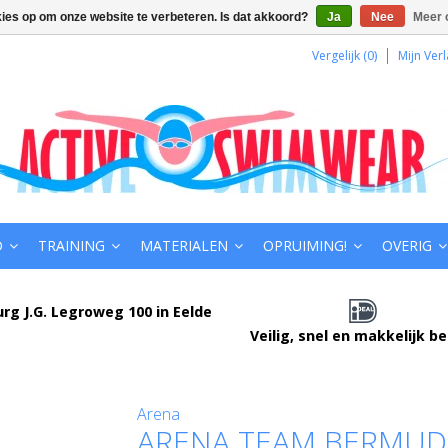
kies op om onze website te verbeteren. Is dat akkoord?
Ja
Nee
Meer 
Vergelijk (0)
Mijn Verl
D
TRAINING
MATERIALEN
OPRUIMING!
OVERIG
urg J.G. Legroweg 100 in Eelde
Veilig, snel en makkelijk b
Arena
ARENA TEAM BERMUD