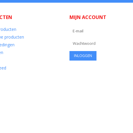
CTEN
MIJN ACCOUNT
producten
e producten
edingen
en
eed