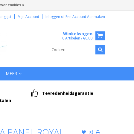
over cookies »
anglijst
Mijn Account
Inloggen
of
Een Account Aanmaken
Winkelwagen
0 Artikelen / €0,00
MEER
Tevredenheidsgarantie
etalen
A PANEL ROYAL