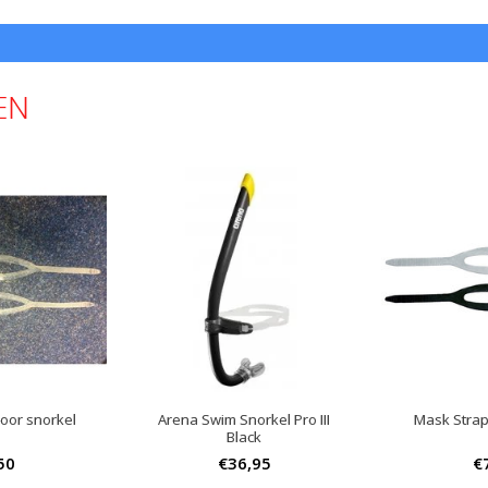
EN
oor snorkel
Arena Swim Snorkel Pro III
Mask Strap
Black
50
€36,95
€