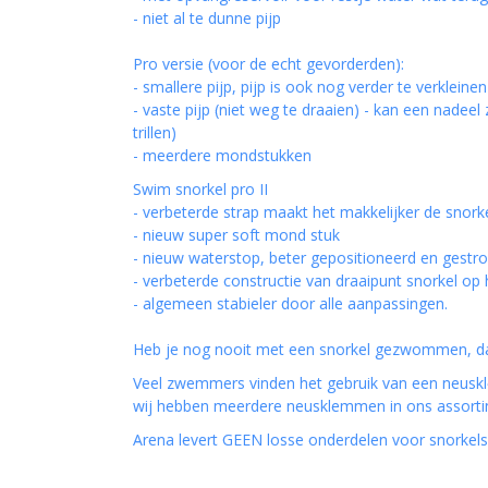
- niet al te dunne pijp
Pro versie (voor de echt gevorderden):
- smallere pijp, pijp is ook nog verder te verklein
- vaste pijp (niet weg te draaien) - kan een nadee
trillen)
- meerdere mondstukken
Swim snorkel pro II
- verbeterde strap maakt het makkelijker de snorkel
- nieuw super soft mond stuk
- nieuw waterstop, beter gepositioneerd en gestr
- verbeterde constructie van draaipunt snorkel o
- algemeen stabieler door alle aanpassingen.
Heb je nog nooit met een snorkel gezwommen, da
Veel zwemmers vinden het gebruik van een neuskle
wij hebben meerdere neusklemmen in ons assortiment
Arena levert GEEN losse onderdelen voor snorkels