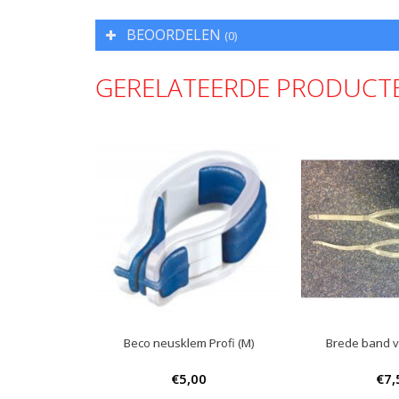
BEOORDELEN
(0)
GERELATEERDE PRODUCT
Beco neusklem Profi (M)
Brede band v
€5,00
€7,