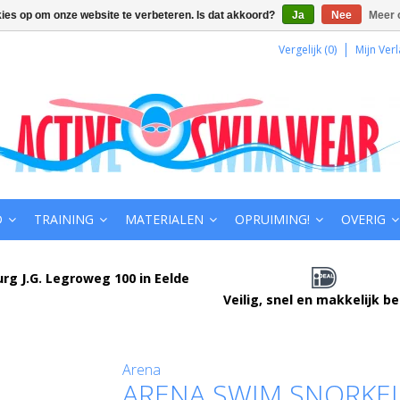
kies op om onze website te verbeteren. Is dat akkoord?
Ja
Nee
Meer 
Vergelijk (0)
Mijn Verl
D
TRAINING
MATERIALEN
OPRUIMING!
OVERIG
urg J.G. Legroweg 100 in Eelde
Veilig, snel en makkelijk b
Arena
ARENA SWIM SNORKEL