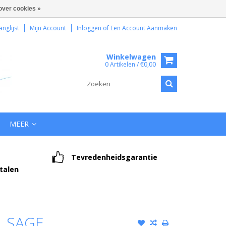
over cookies »
anglijst
Mijn Account
Inloggen
of
Een Account Aanmaken
Winkelwagen
0 Artikelen / €0,00
MEER
Tevredenheidsgarantie
etalen
 SAGE