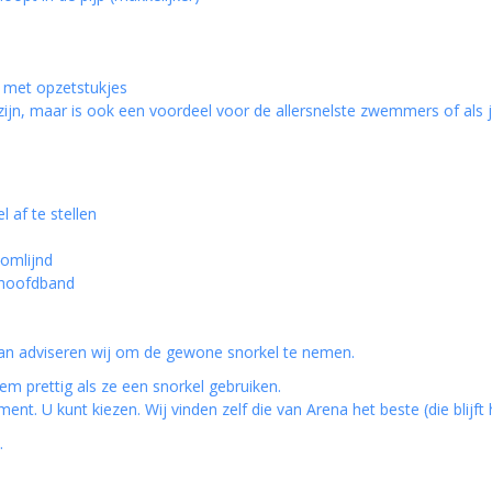
en met opzetstukjes
l zijn, maar is ook een voordeel voor de allersnelste zwemmers of al
 af te stellen
oomlijnd
p hoofdband
n adviseren wij om de gewone snorkel te nemen.
m prettig als ze een snorkel gebruiken.
. U kunt kiezen. Wij vinden zelf die van Arena het beste (die blijft 
.