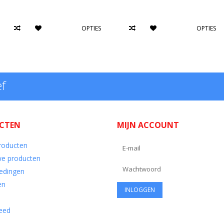
OPTIES
OPTIES
ef
CTEN
MIJN ACCOUNT
producten
e producten
edingen
en
eed